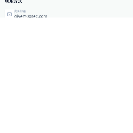
联系方式
商务邮箱
qiye@00sec.com
咨询热线
010-82825480
办公地址
北京市海淀区弘祥（1989）科技文化创意园3号楼3206
相关链接
企业暴露面检测
扫码关注与咨询
微信咨询
零零信安服务号