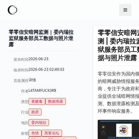
零零信安暗网监测 | 委内瑞拉
零零信安暗网
监狱服务部员工数据与照片泄
测 | 委内瑞拉
露
狱服务部员工
据与照片泄露
2026-06-23
发布时间
2026-06-23 02:49:33
收录时间
零零信安作为国内
详情
页面属性
的暗网威胁情报服
商，专注于为政府
L4TAMFUCK3R$
作者
业提供全域暗网情
黄赌毒
数据泄露
类型
测、数据泄露检测
环事件响应服务。
政府
行业
委内瑞拉
地区
色情
黑客论坛
标签