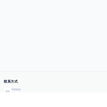
联系方式
商务邮箱
qiye@00sec.com
咨询热线
010-82825480