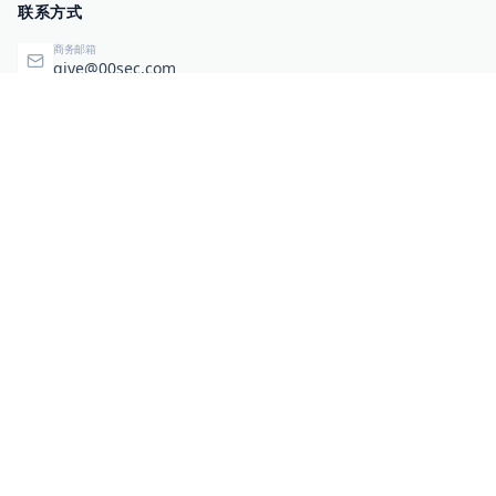
联系方式
商务邮箱
qiye@00sec.com
咨询热线
010-82825480
办公地址
北京市海淀区弘祥（1989）科技文化创意园3号楼3206
相关链接
企业暴露面检测
扫码关注与咨询
微信咨询
零零信安服务号