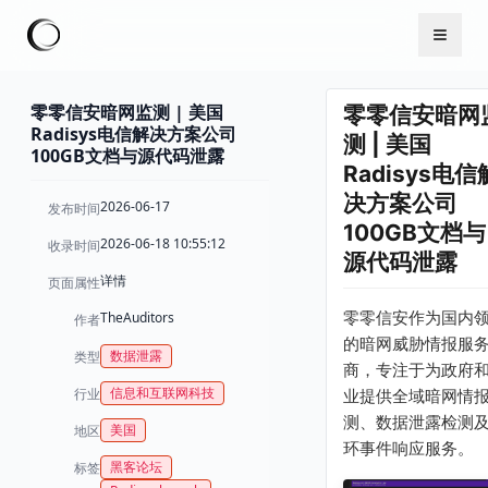
零零信安暗网监测 | 美国
零零信安暗网
Radisys电信解决方案公司
测 | 美国
100GB文档与源代码泄露
Radisys电信
决方案公司
2026-06-17
发布时间
100GB文档与
2026-06-18 10:55:12
收录时间
源代码泄露
详情
页面属性
零零信安作为国内
TheAuditors
作者
的暗网威胁情报服
数据泄露
类型
商，专注于为政府
信息和互联网科技
行业
业提供全域暗网情
测、数据泄露检测
美国
地区
环事件响应服务。
黑客论坛
标签