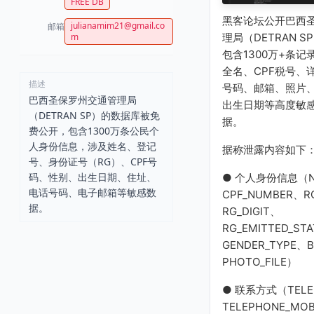
FREE DB
黑客论坛公开巴西
julianamim21@gmail.co
邮箱
理局（DETRAN 
m
包含1300万+条
全名、CPF税号、
描述
号码、邮箱、照片
巴西圣保罗州交通管理局
出生日期等高度敏
（DETRAN SP）的数据库被免
据。
费公开，包含1300万条公民个
人身份信息，涉及姓名、登记
据称泄露内容如下
号、身份证号（RG）、CPF号
码、性别、出生日期、住址、
● 个人身份信息（N
电话号码、电子邮箱等敏感数
CPF_NUMBER、R
据。
RG_DIGIT、
RG_EMITTED_ST
GENDER_TYPE、B
PHOTO_FILE）
● 联系方式（TELE
TELEPHONE_MOB