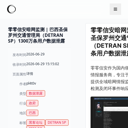
零零信安暗网监测 | 巴西圣保
零零信安暗网监
罗州交通管理局（DETRAN
圣保罗州交通
SP）1300万条用户数据泄露
（DETRAN 
条用户数据泄
2026-06-29
发布时间
2026-06-29 15:15:02
收录时间
零零信安作为国内
详情
页面属性
情报服务商，专注
提供全域暗网情报
pl4t0v
作者
检测及闭环事件响
数据泄露
类型
政府
行业
巴西
地区
黑客论坛
DETRAN SP
标签