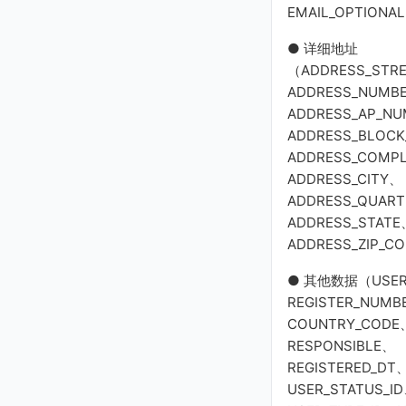
EMAIL_OPTIONA
● 详细地址
（ADDRESS_STR
ADDRESS_NUMB
ADDRESS_AP_N
ADDRESS_BLOC
ADDRESS_COMP
ADDRESS_CITY、
ADDRESS_QUAR
ADDRESS_STATE
ADDRESS_ZIP_C
● 其他数据（USER
REGISTER_NUMB
COUNTRY_CODE
RESPONSIBLE、
REGISTERED_DT
USER_STATUS_I