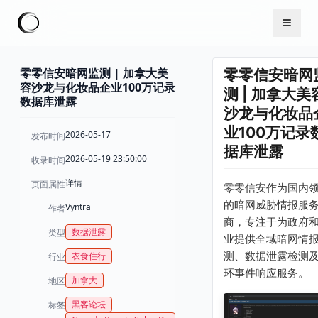
零零信安暗网监测 | 加拿大美
零零信安暗网
容沙龙与化妆品企业100万记录
测 | 加拿大美
数据库泄露
沙龙与化妆品
业100万记录
2026-05-17
发布时间
据库泄露
2026-05-19 23:50:00
收录时间
详情
页面属性
零零信安作为国内
的暗网威胁情报服
Vyntra
作者
商，专注于为政府
数据泄露
类型
业提供全域暗网情
测、数据泄露检测
衣食住行
行业
环事件响应服务。
加拿大
地区
黑客论坛
标签