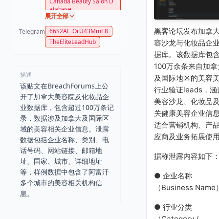
Canada Beauty Salon D
atabase
展开全部
黑客论坛发布加拿
66S2AL_OrU43MmE8
Telegram
TheEliteLeadHub
容沙龙与化妆品企
据库。该数据库包
100万余条来自加拿
描述
及国际地区的美容
该贴文在BreachForums上公
行业验证leads，涵
开了加拿大美容院及化妆品企
美容沙龙、化妆品
业数据库，包含超过100万条记
关健康美容企业信
录，数据涉及加拿大及国际区
适合营销机构、产
域的美容相关企业信息。泄露
应商及业务拓展使
数据包括企业名称、类别、电
话号码、网站链接、邮箱地
据称泄露内容如下
址、国家、城市、详细地址
等，样例数据中包含了阿富汗
● 企业名称
多个城市的美容相关机构信
（Business Name
息。
● 行业分类
（Category /