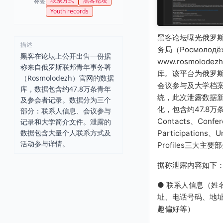
联系方式
黑客论坛
标签
Youth records
黑客论坛曝光俄罗
描述
务局（Росмолод
黑客在论坛上公开出售一份据
www.rosmolode
称来自俄罗斯联邦青年事务署
库。该平台为俄罗
（Rosmolodezh）官网的数据
会议参与及大学档
库，数据包含约47.8万条青年
统，此次泄露数据
及参会者记录。数据分为三个
化，包含约47.8万
部分：联系人信息、会议参与
Contacts、Confer
记录和大学简介文件。泄露的
数据包含大量个人联系方式及
Participations、Un
活动参与详情。
Profiles三大主要
据称泄露内容如下
● 联系人信息（姓
址、电话号码、地
趣偏好等）