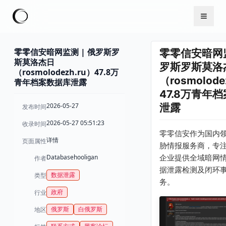
零零信安暗网监测 | 俄罗斯罗
零零信安暗网监
斯莫洛杰日
罗斯罗斯莫洛
（rosmolodezh.ru）47.8万
（rosmolode
青年档案数据库泄露
47.8万青年
2026-05-27
泄露
发布时间
2026-05-27 05:51:23
收录时间
零零信安作为国内
详情
页面属性
胁情报服务商，专
Databasehooligan
企业提供全域暗网
作者
据泄露检测及闭环
数据泄露
类型
务。
政府
行业
俄罗斯
白俄罗斯
地区