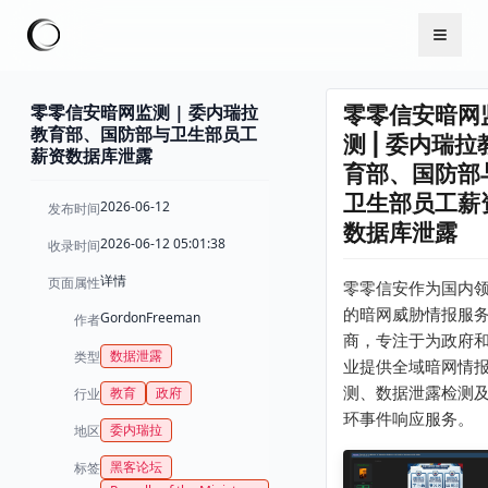
零零信安暗网监测 | 委内瑞拉
零零信安暗网
教育部、国防部与卫生部员工
测 | 委内瑞拉
薪资数据库泄露
育部、国防部
卫生部员工薪
2026-06-12
发布时间
数据库泄露
2026-06-12 05:01:38
收录时间
详情
页面属性
零零信安作为国内
的暗网威胁情报服
GordonFreeman
作者
商，专注于为政府
数据泄露
类型
业提供全域暗网情
测、数据泄露检测
教育
政府
行业
环事件响应服务。
委内瑞拉
地区
黑客论坛
标签