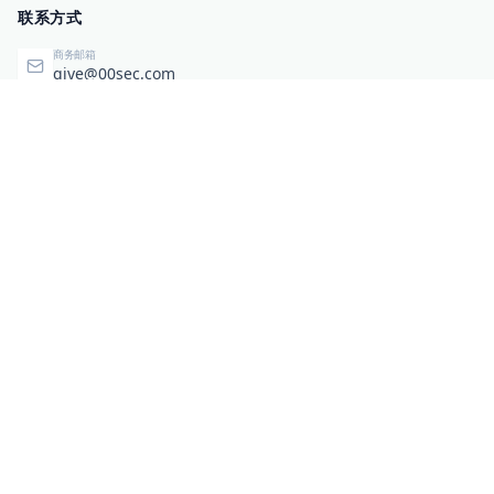
联系方式
商务邮箱
qiye@00sec.com
咨询热线
010-82825480
办公地址
北京市海淀区弘祥（1989）科技文化创意园3号楼3206
相关链接
企业暴露面检测
扫码关注与咨询
微信咨询
零零信安服务号