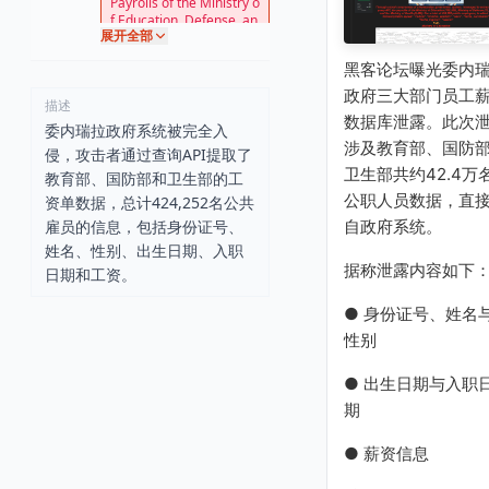
Payrolls of the Ministry o
f Education, Defense, an
展开全部
d Health of Venezuela
黑客论坛曝光委内
政府三大部门员工
描述
数据库泄露。此次
委内瑞拉政府系统被完全入
涉及教育部、国防
侵，攻击者通过查询API提取了
卫生部共约42.4万
教育部、国防部和卫生部的工
公职人员数据，直
资单数据，总计424,252名公共
雇员的信息，包括身份证号、
自政府系统。
姓名、性别、出生日期、入职
据称泄露内容如下
日期和工资。
● 身份证号、姓名
性别
● 出生日期与入职
期
● 薪资信息