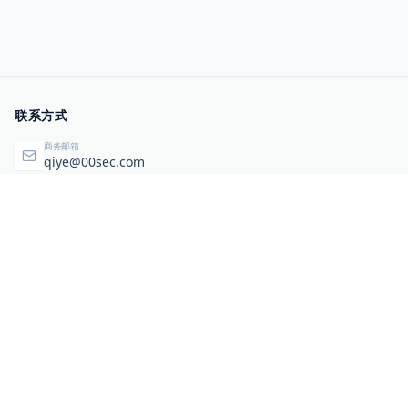
联系方式
商务邮箱
qiye@00sec.com
咨询热线
010-82825480
办公地址
北京市海淀区弘祥（1989）科技文化创意园3号楼3206
相关链接
企业暴露面检测
扫码关注与咨询