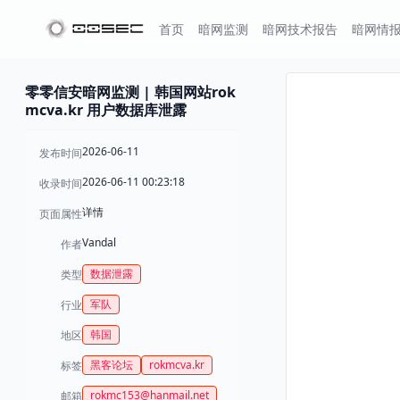
首页
暗网监测
暗网技术报告
暗网情
零零信安暗网监测 | 韩国网站rok
mcva.kr 用户数据库泄露
2026-06-11
发布时间
2026-06-11 00:23:18
收录时间
详情
页面属性
Vandal
作者
数据泄露
类型
军队
行业
韩国
地区
黑客论坛
rokmcva.kr
标签
rokmc153@hanmail.net
邮箱