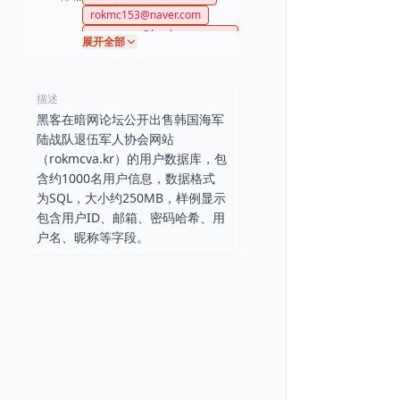
rokmc153@naver.com
superman@haebyeong.com
展开全部
ehdwns2468@naver.com
kmcva@hanmail.net
ddangb@hanmail.net
描述
tumblerkim@gmail.com
黑客在暗网论坛公开出售韩国海军
gtanq@hanmail.net
陆战队退伍军人协会网站
wswswsc@hanmail.net
（rokmcva.kr）的用户数据库，包
sbzaw119@naver.com
含约1000名用户信息，数据格式
sigolpcs@naver.com
为SQL，大小约250MB，样例显示
kim@naver.com
包含用户ID、邮箱、密码哈希、用
wdh1p31@naver.com
户名、昵称等字段。
kimjs400@naver.com
hyuyn51y@hanmail.net
usrokmc9818@naver.com
junhomarine@nate.com
hjo3892@hanmail.net
rokmc0660@hanmail.net