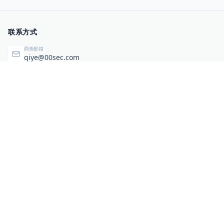
联系方式
商务邮箱
qiye@00sec.com
咨询热线
010-82825480
办公地址
北京市海淀区弘祥（1989）科技文化创意园3号楼3206
相关链接
企业暴露面检测
扫码关注与咨询