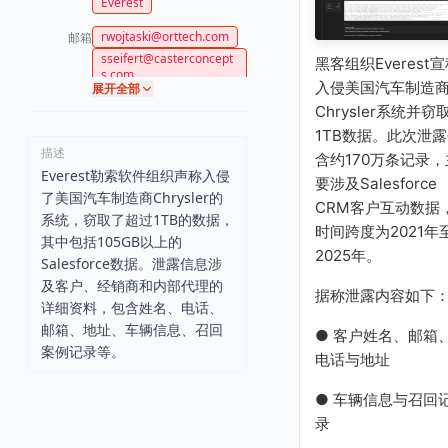
Everest
rwojtaski@orttech.com
邮箱
sseifert@casterconcept
黑客组织Everest
s.com
入侵美国汽车制造
展开全部
mrenaud@yinluntdi.com
Chrysler系统并窃
joyn@shaltzautomation.
com
1TB数据。此次泄
描述
mmedvec@lawsonprod
含约170万条记录，
ucts.com
Everest勒索软件组织声称入侵
要涉及Salesforce
jeff@kometfab.net
了美国汽车制造商Chrysler的
CRM客户互动数据
king@kiemlehankins.co
系统，窃取了超过1TB的数据，
时间跨度为2021年
m
其中包括105GB以上的
flynn@kilianbearings.co
2025年。
Salesforce数据。泄露信息涉
m
及客户、经销商和内部代理的
wbell@pavecon.com
据称泄露内容如下
详细资料，包含姓名、电话、
ericab@mtsglobal.com
邮箱、地址、车辆信息、召回
● 客户姓名、邮箱
sgreen@us.gestamp.co
案例记录等。
m
电话与地址
dannunzio@us.kuester.n
et
● 车辆信息与召回
gamble@gvs.com
录
easomap@lincolnelectri