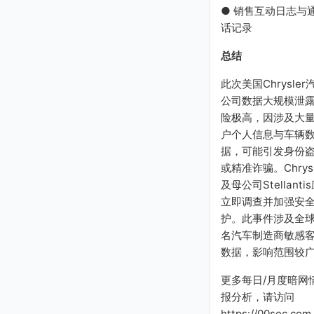
c.com
● 销售互动日志与
paulamillan@galaandas
话记录
sociates.com
productmanager@gree
nfilter.com
总结
dkirschbaum@nascar.co
m
此次美国Chrysler
hodges@shawinc.com
公司数据大规模泄
steve@katechengines.c
险极高，因涉及大
om
户个人信息与车辆
esandmire@larsonco.co
m
据，可能引发身份
carstensen@swagelok.c
或精准诈骗。Chrysl
om
及母公司Stellanti
jroginelewicz@rockwoo
立即调查并加强安
dlp.com
护。此事件涉及全
derk@metronetinc.com
schneider@unitedanh.c
名汽车制造商敏感
om
数据，影响范围较
更多每日/月度暗网
报分析，请访问
https://00sec.com