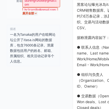
laurengrunzke@gmail.c
邮箱
黑客论坛曝光冰岛ita
om
hc2carrillo@gmail.com
CRM销售数据库。
展开全部
jprat0530@gmail.com
约7.6万条记录，
m9i@indeedemail.com
织、交易与活动数
gsf@indeedemail.com
CSV。
描述
g7v@indeedemail.com
一名为Tanaka的用户在暗网论
据称泄露内容如下
坛公开了itasa.is网站的数据
库，包含76000条记录。泄露
● 联系人信息（Nam
数据包括用户的姓名、邮箱、
name、Last name
所属组织、相关活动记录等个
Work/Home/Mobil
人信息。
Email - Work/Ho
● 组织与负责人
（Organization、O
ID、Owner）
● 交易数据（Open 
Won deals、Lost 
Closed deals）