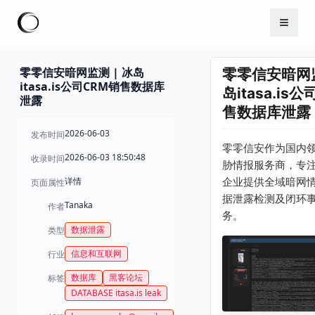
零零信安暗网监测 | 冰岛
零零信安暗网监
itasa.is公司CRM销售数据库
岛itasa.is
泄露
售数据库泄露
2026-06-03
发布时间
零零信安作为国内
2026-06-03 18:50:48
收录时间
胁情报服务商，专
详情
企业提供全域暗网
页面属性
据泄露检测及闭环
Tanaka
作者
务。
数据泄露
类型
信息和互联网
行业
数据库
黑客论坛
标签
DATABASE itasa.is leak