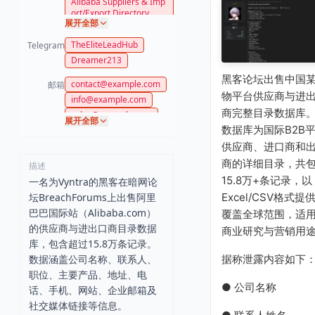
Alibaba Suppliers & Imp
ort/Export Directory
展开全部
TheEliteLeadHub
Telegram
Dreamer213
黑客论坛出售中国
contact@example.com
邮箱
物平台供应商与进
info@example.com
商完整目录数据库
sales@example.com
展开全部
数据库为国际B2B
export@example.com
供应商、进口商和
office@example.com
trade@example.com
商的详细目录，共
描述
agro@example.com
15.8万+条记录，以
一名为Vyntra的黑客在暗网论
support@example.com
Excel/CSV格式提
坛BreachForums上出售阿里
巴巴国际站（Alibaba.com）
覆盖全球范围，适
的供应商与进出口商目录数据
商业研究与营销用
库，包含超过15.8万条记录。
据称泄露内容如下
数据涵盖公司名称、联系人、
职位、主要产品、地址、电
● 公司名称
话、手机、网站、企业邮箱及
社交媒体链接等信息。