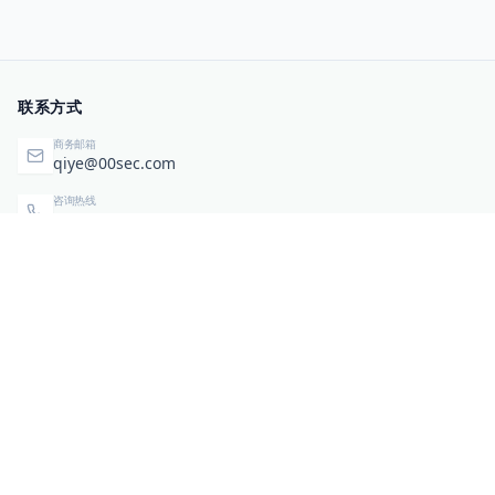
联系方式
商务邮箱
qiye@00sec.com
咨询热线
010-82825480
办公地址
北京市海淀区弘祥（1989）科技文化创意园3号楼3206
相关链接
企业暴露面检测
扫码关注与咨询