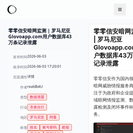
零零信安暗网监测 | 罗马尼亚
零零信安暗网
Glovoapp.com用户数据库43
| 罗马尼亚
万条记录泄露
Glovoapp.c
户数据库43
2026-06-03
发布时间
记录泄露
2026-06-03 17:20:01
收录时间
详情
页面属性
零零信安作为国内
暗网威胁情报服务
realdb4U
作者
注于为政府和企业
数据泄露
类型
域暗网情报监测、
露检测及闭环事件
衣食住行
行业
务。
罗马尼亚
阿曼
地区
姓名
账号密码
邮箱
标签