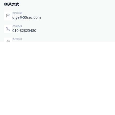
联系方式
商务邮箱
qiye@00sec.com
咨询热线
010-82825480
办公地址
北京市海淀区弘祥（1989）科技文化创意园3号楼3206
相关链接
企业暴露面检测
扫码关注与咨询
微信咨询
零零信安服务号