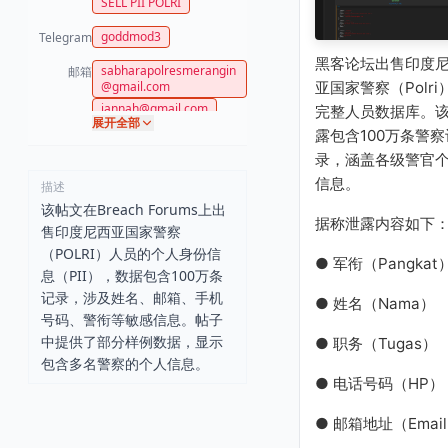
SELL PII POLRI
goddmod3
Telegram
黑客论坛出售印度
sabharapolresmerangin
邮箱
亚国家警察（Polri
@gmail.com
jannah@gmail.com
完整人员数据库。
展开全部
bagopsrestebing@gmai
露包含100万条警察
l.com
录，涵盖各级警官
SIREGAR@YAHOO.CO.ID
信息。
描述
该帖文在Breach Forums上出
据称泄露内容如下
售印度尼西亚国家警察
（POLRI）人员的个人身份信
● 军衔（Pangkat
息（PII），数据包含100万条
记录，涉及姓名、邮箱、手机
● 姓名（Nama）
号码、警衔等敏感信息。帖子
中提供了部分样例数据，显示
● 职务（Tugas）
包含多名警察的个人信息。
● 电话号码（HP）
● 邮箱地址（Emai