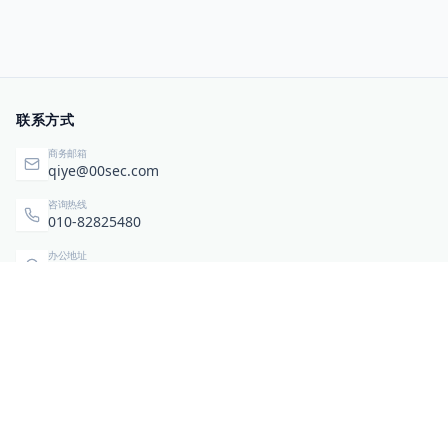
联系方式
商务邮箱
qiye@00sec.com
咨询热线
010-82825480
办公地址
北京市海淀区弘祥（1989）科技文化创意园3号楼3206
相关链接
企业暴露面检测
扫码关注与咨询