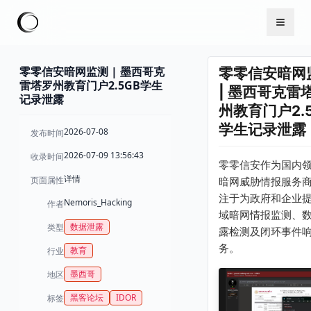
零零信安暗网监测 | 墨西哥克
零零信安暗网
雷塔罗州教育门户2.5GB学生
| 墨西哥克雷
记录泄露
州教育门户2.
学生记录泄露
2026-07-08
发布时间
2026-07-09 13:56:43
收录时间
零零信安作为国内
详情
页面属性
暗网威胁情报服务
注于为政府和企业
Nemoris_Hacking
作者
域暗网情报监测、
数据泄露
类型
露检测及闭环事件
务。
教育
行业
墨西哥
地区
黑客论坛
IDOR
标签