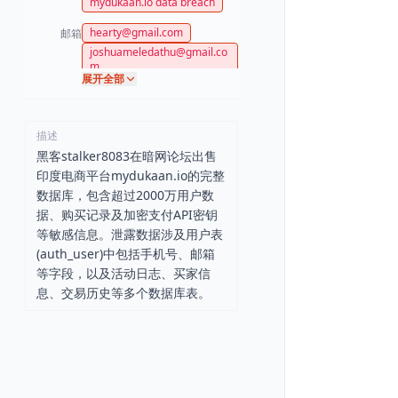
mydukaan.io data breach
hearty@gmail.com
邮箱
joshuameledathu@gmail.co
m
展开全部
sandeepgaur14598@gmail.
com
sepuri@gmail.com
描述
ayushkumarsingh4375@gm
ail.com
黑客stalker8083在暗网论坛出售
fatimashahzad5720681@g
印度电商平台mydukaan.io的完整
mail.com
数据库，包含超过2000万用户数
aakashbhosale927@gmail.c
据、购买记录及加密支付API密钥
om
等敏感信息。泄露数据涉及用户表
sameerkhan77265@gmail.c
(auth_user)中包括手机号、邮箱
om
等字段，以及活动日志、买家信
息、交易历史等多个数据库表。