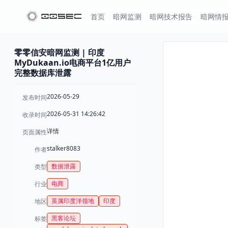
首页
暗网监测
暗网技术报告
暗网情
零零信安暗网监测 | 印度
MyDukaan.io电商平台1亿用户
完整数据库泄露
2026-05-29
发布时间
2026-05-31 14:26:42
收录时间
详情
页面属性
stalker8083
作者
数据泄露
类型
电商
行业
英属印度洋领地
印度
地区
黑客论坛
标签