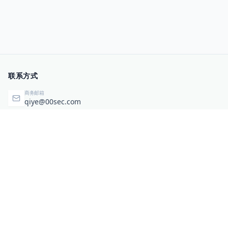
联系方式
商务邮箱
qiye@00sec.com
咨询热线
010-82825480
办公地址
北京市海淀区弘祥（1989）科技文化创意园3号楼3206
相关链接
企业暴露面检测
扫码关注与咨询