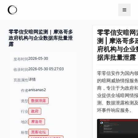
零零信安暗网监测 | 摩洛哥多
零零信安暗网
政府机构与企业数据库批量泄
测 | 摩洛哥多
露
府机构与企业
据库批量泄露
2026-05-30
发布时间
2026-05-30 05:27:03
收录时间
零零信安作为国内
详情
页面属性
的暗网威胁情报服
商，专注于为政府
anisanas2
作者
业提供全域暗网情
数据泄露
类型
测、数据泄露检测
环事件响应服务。
政府
行业
摩洛哥
地区
黑客论坛
标签