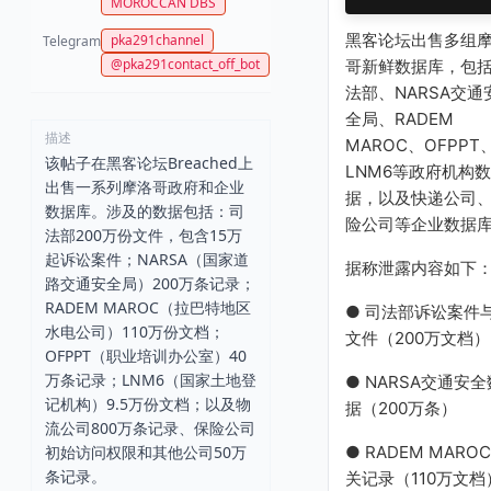
MOROCCAN DBS
黑客论坛出售多组
pka291channel
Telegram
@pka291contact_off_bot
哥新鲜数据库，包
法部、NARSA交通
全局、RADEM
描述
MAROC、OFPPT
该帖子在黑客论坛Breached上
LNM6等政府机构数
出售一系列摩洛哥政府和企业
据，以及快递公司
数据库。涉及的数据包括：司
险公司等企业数据
法部200万份文件，包含15万
起诉讼案件；NARSA（国家道
据称泄露内容如下
路交通安全局）200万条记录；
RADEM MAROC（拉巴特地区
● 司法部诉讼案件
水电公司）110万份文档；
文件（200万文档）
OFPPT（职业培训办公室）40
万条记录；LNM6（国家土地登
● NARSA交通安全
记机构）9.5万份文档；以及物
据（200万条）
流公司800万条记录、保险公司
● RADEM MARO
初始访问权限和其他公司50万
条记录。
关记录（110万文档