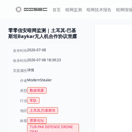
首页
暗网监测
暗网技术报告
暗网情
零零信安暗网监测 | 土耳其-巴基
斯坦Baykar无人机合作协议泄露
2026-07-08
发布时间
2026-07-08 18:39:23
收录时间
详情
页面属性
ModernStealer
作者
数据泄露
类型
军队
行业
土耳其,巴基斯坦
地区
黑客论坛
标签
TUR-PAK DEFENSE DRONE
DEAL