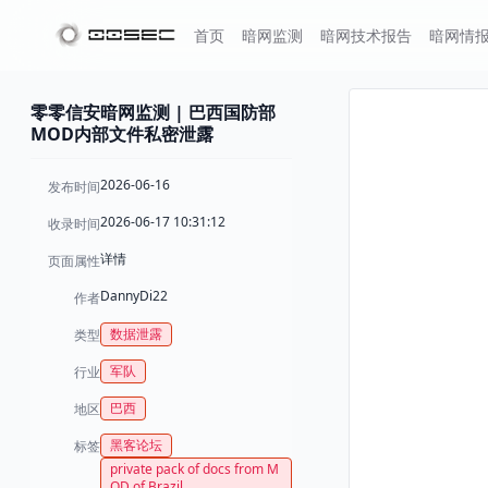
首页
暗网监测
暗网技术报告
暗网情
零零信安暗网监测 | 巴西国防部
MOD内部文件私密泄露
2026-06-16
发布时间
2026-06-17 10:31:12
收录时间
详情
页面属性
DannyDi22
作者
数据泄露
类型
军队
行业
巴西
地区
黑客论坛
标签
private pack of docs from M
OD of Brazil