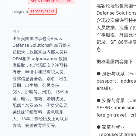
Aegis Defense Solutions
黑客论坛出售美国一
zerodayhacks
Telegram
Defense Solut
含现役安保许可持
人员数据。泄露了姓
描述
军事服役、外国旅
出售美国国防承包商Aegis
记录、SF-86表
Defense Solutions的89万份人
息。
员记录，数据来自内部人员从
OPM相关 adjudication 数据
据称泄露内容如下
库提取，包含活跃安全许可持
有者、申请中和已离职人员。
● 身份与联系（Full
泄露信息含全名、别名、出生
passport、addre
日期、出生地、公民身份、
emails）
SSN、护照号、州ID、15年地
址、电话、邮箱、婚姻状况、
● 安保与背景（Clear
配偶全名及SSN、子女父母兄
SF-86 submissio
弟姐妹详细资料、紧急联系
foreign travel、cr
人、15年工作经历及上司联系
方式、完整教育经历等。
● 家庭与就业
（spouse/children/