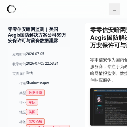
零零信安暗网监测 | 美国
零零信安暗网监
Aegis国防解决方案公司89万
Aegis国防
安保许可与薪资数据泄露
万安保许可与
2026-07-05
发布时间
零零信安作为国内
2026-07-05 22:53:31
收录时间
服务商，专注于为
详情
暗网情报监测、数
页面属性
件响应服务。
Shadowreaper
作者
数据泄露
类型
军队
行业
美国
地区
黑客论坛
标签