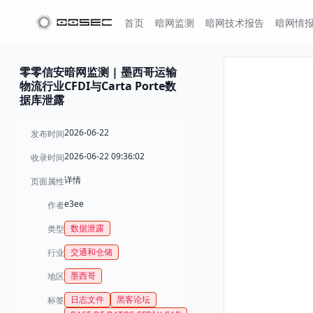
首页
暗网监测
暗网技术报告
暗网情
零零信安暗网监测 | 墨西哥运输
物流行业CFDI与Carta Porte数
据库泄露
2026-06-22
发布时间
2026-06-22 09:36:02
收录时间
详情
页面属性
e3ee
作者
数据泄露
类型
交通和仓储
行业
墨西哥
地区
日志文件
黑客论坛
标签