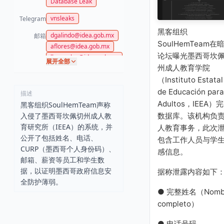
Database Leak
vnsleaks
Telegram
黑客组织
dgalindo@idea.gob.mx
邮箱
SoulHemTeam在
aflores@idea.gob.mx
论坛曝光墨西哥坎
lhmorales@idea.gob.mx
展开全部
州成人教育学院
mrmaturino@idea.gob.
mx
（Instituto Estatal
oicidea@idea.gob.mx
de Educación para
描述
msgonzalez@idea.gob.
Adultos，IEEA）
黑客组织SoulHemTeam声称
mx
入侵了墨西哥坎佩切州成人教
数据库。该机构负
emedrano@idea.gob.mx
育研究所（IEEA）的系统，并
人教育事务，此次
calidad@inea.gob.mx
公开了包括姓名、电话、
edelgado@idea.gob.mx
包含工作人员与学
CURP（墨西哥个人身份码）、
svaldez@idea.gob.mx
感信息。
邮箱、薪资等员工和学生数
plazas@inea.gob.mx
据，以证明墨西哥政府信息安
据称泄露内容如下
lrivera@idea.gob.mx
全防护薄弱。
yvaldez@idea.gob.mx
● 完整姓名（Nomb
beatrizr@idea.gob.mx
completo）
slimones@idea.gob.mx
jcaldera@idea.gob.mx
● 电话号码