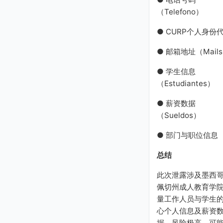
gmartinez@idea.gob.mx
（Telefono）
mjimenez@idea.gob.mx
jsandoval@inea.gob.mx
● CURP个人身份
acred@inea.gob.mx
mcelis@idea.gob.mx
● 邮箱地址（Mail
festrada@idea.gob.mx
mgdiaz@idea.gob.mx
● 学生信息
dpinera@idea.gob.mx
（Estudiantes）
jlira@inea.gob.mx
infor@inea.gob.mx
● 薪资数据
eberumen@idea.gob.mx
（Sueldos）
dcarrillo@idea.gob.mx
jdominguez@idea.gob.
● 部门与职位信息
mx
shernandez@inea.gob.
总结
mx
jmfavela@idea.gob.mx
此次泄露涉及墨西
plan@inea.gob.mx
佩切州成人教育学
rrenteria@idea.gob.mx
量工作人员与学生
rbenavides@idea.gob.m
心个人信息及薪资
x
据，风险极高，可