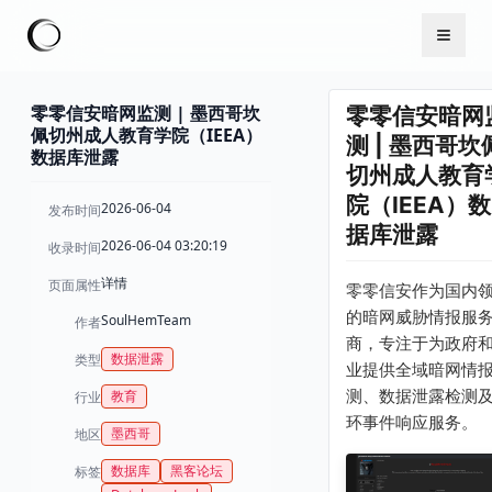
零零信安暗网监测 | 墨西哥坎
零零信安暗网
佩切州成人教育学院（IEEA）
测 | 墨西哥坎
数据库泄露
切州成人教育
院（IEEA）数
2026-06-04
发布时间
据库泄露
2026-06-04 03:20:19
收录时间
详情
页面属性
零零信安作为国内
的暗网威胁情报服
SoulHemTeam
作者
商，专注于为政府
数据泄露
类型
业提供全域暗网情
测、数据泄露检测
教育
行业
环事件响应服务。
墨西哥
地区
数据库
黑客论坛
标签