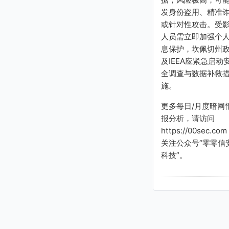
mlromero@inea.gob.mx
发身份盗用、精准
esalazar@idea.gob.mx
rjimenez@inea.gob.mx
或针对性攻击。受
se@inea.gob.mx
人员需立即加强个
mguerreror@idea.gob.
息保护，坎佩切州
mx
及IEEA应紧急启动
cjuarez@idea.gob.mx
全调查与数据补救
leticiam@idea.gob.mx
施。
sburgos@idea.gob.mx
jravitia@idea.gob.mx
更多每日/月度暗网
mavalenzuela@idea.go
报分析，请访问
b.mx
vgonzalez@idea.gob.mx
https://00sec.com
lortegaf@inea.gob.mx
关注公众号“零零信
ahernandez@idea.gob.
科技”。
mx
jmunoz@idea.gob.mx
czgpalacio@inea.gob.m
x
aguirre@idea.gob.mx
jmhernandez@idea.gob.
mx