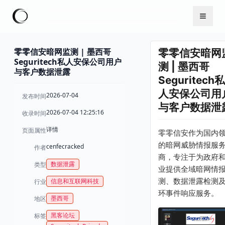
零零信安暗网监测 | 墨西哥
零零信安暗网
Seguritech私人安保公司用户
测 | 墨西哥
与客户数据泄露
Seguritech私
人安保公司用
2026-07-04
发布时间
与客户数据泄
2026-07-04 12:25:16
收录时间
详情
页面属性
零零信安作为国内
的暗网威胁情报服
cenfecracked
作者
商，专注于为政府
数据泄露
类型
业提供全域暗网情
测、数据泄露检测
信息和互联网科技
行业
环事件响应服务。
墨西哥
地区
黑客论坛
标签