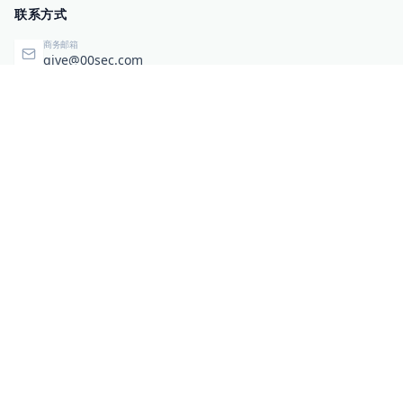
联系方式
商务邮箱
qiye@00sec.com
咨询热线
010-82825480
办公地址
北京市海淀区弘祥（1989）科技文化创意园3号楼3206
相关链接
企业暴露面检测
扫码关注与咨询
微信咨询
零零信安服务号