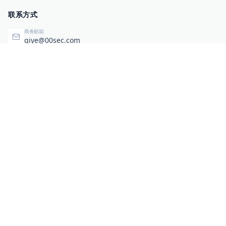
联系方式
商务邮箱
qiye@00sec.com
咨询热线
010-82825480
办公地址
北京市海淀区弘祥（1989）科技文化创意园3号楼3206
相关链接
企业暴露面检测
扫码关注与咨询