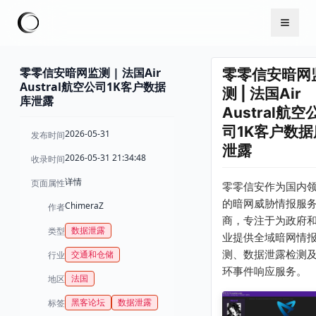
零零信安暗网监测 | 法国Air
零零信安暗网
Austral航空公司1K客户数据
测 | 法国Air
库泄露
Austral航空
司1K客户数据
2026-05-31
发布时间
泄露
2026-05-31 21:34:48
收录时间
详情
页面属性
零零信安作为国内
的暗网威胁情报服
ChimeraZ
作者
商，专注于为政府
数据泄露
类型
业提供全域暗网情
测、数据泄露检测
交通和仓储
行业
环事件响应服务。
法国
地区
黑客论坛
数据泄露
标签