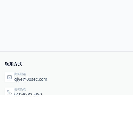
联系方式
商务邮箱
qiye@00sec.com
咨询热线
010-82825480
办公地址
北京市海淀区弘祥（1989）科技文化创意园3号楼3206
相关链接