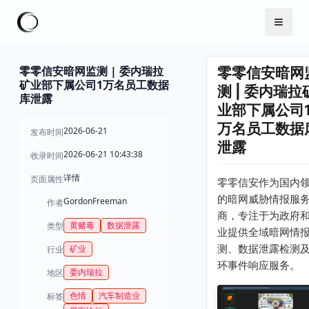
零零信安暗网监测 | 委内瑞拉
零零信安暗网
矿业部下属公司1万名员工数据
测 | 委内瑞拉
库泄露
业部下属公司
万名员工数据
2026-06-21
发布时间
泄露
2026-06-21 10:43:38
收录时间
详情
页面属性
零零信安作为国内
的暗网威胁情报服
GordonFreeman
作者
商，专注于为政府
黄赌毒
数据泄露
类型
业提供全域暗网情
测、数据泄露检测
矿业
行业
环事件响应服务。
委内瑞拉
地区
色情
汽车制造业
标签