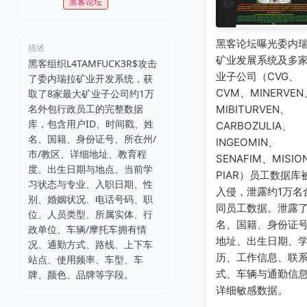
黑客论坛
黑客论坛曝光委内
描述
矿业发展系统及多
黑客组织L4TAMFUCK3R$攻击
业子公司（CVG、
了委内瑞拉矿业开发系统，获
CVM、MINERVEN
取了8家最大矿业子公司约1万
名外包行政员工的完整数据
MIBITURVEN、
库，包含用户ID、时间戳、姓
CARBOZULIA、
名、国籍、身份证号、所在州/
INGEOMIN、
市/教区、详细地址、教育程
SENAFIM、MISIO
度、出生日期与地点、当前学
PIAR）员工数据库
习状态与专业、入职日期、性
入侵，泄露约1万名
别、婚姻状况、电话号码、职
同员工数据。泄露
位、人员类型、所属实体、行
名、国籍、身份证
政单位、车辆/摩托车拥有情
地址、出生日期、
况、通勤方式、路线、上下车
历、工作信息、联
站点、使用频率、车型、车
式、车辆与通勤信
牌、颜色、品牌等字段。
详细敏感数据。