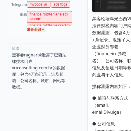
mycode_url
adaflcga
Telegram
financeiro@ferrarieletri
邮箱
黑客论坛曝光巴西VR
ca.com
financeiro@ferreiraadvo
法律财税内容门户
展开全部
cacia.com
数据泄露，包含4万
financeiro@ferres.com
+条记录。泄露了大
financeiro@ferrometal.c
企业财务邮箱
om
描述
（financeiro@域
financeiro@ferrovelhon
黑客@ragnarok泄露了巴西法
elsinho.com
名）、公司名称、
律技术门户
financeiro@fertinova.ag
vriconsulting.com.br的数据
信息及创建日期等
r.br
库，包含4万条记录，涉及邮
商业与个人信息。
financeiro@fertinova.co
箱、公司名称、城市、网站等
m
据称泄露内容如下
数据。
financeiro@fertion.com
financeiro@fexworkunif
● 邮箱与联系方式
ormes.com
financeiro@fftransporte
（email、
situ.com
emailDivulga）
financeiro@fibratexmad
eiras.com
● 公司信息
financeiro@fgrupo.com
（empresa、nom