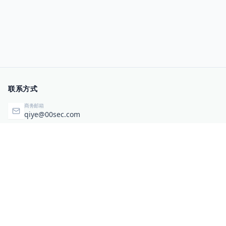
联系方式
商务邮箱
qiye@00sec.com
咨询热线
010-82825480
办公地址
北京市海淀区弘祥（1989）科技文化创意园3号楼3206
相关链接
企业暴露面检测