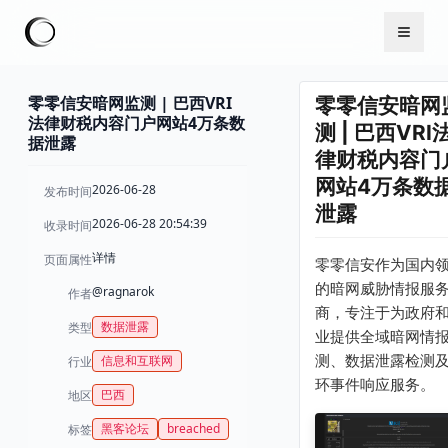
零零信安暗网监测 | 巴西VRI
零零信安暗网
法律财税内容门户网站4万条数
测 | 巴西VRI
据泄露
律财税内容门
网站4万条数
2026-06-28
发布时间
泄露
2026-06-28 20:54:39
收录时间
详情
页面属性
零零信安作为国内
的暗网威胁情报服
@ragnarok
作者
商，专注于为政府
数据泄露
类型
业提供全域暗网情
测、数据泄露检测
信息和互联网
行业
环事件响应服务。
巴西
地区
黑客论坛
breached
标签