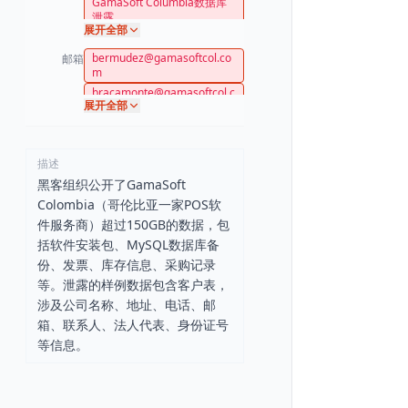
GamaSoft Columbia数据库
泄露
展开全部
bermudez@gamasoftcol.co
邮箱
m
bracamonte@gamasoftcol.c
展开全部
om
demon@gmail.com
joriverar@gmail.com
描述
rivera@gamasoftcol.com
黑客组织公开了GamaSoft
compras@colanta.com
Colombia（哥伦比亚一家POS软
clientes@gmail.com
件服务商）超过150GB的数据，包
tovsaing@gmail.com
括软件安装包、MySQL数据库备
qyrsenalizacion@gmail.com
份、发票、库存信息、采购记录
tejascastiblancosas@gmail.
com
等。泄露的样例数据包含客户表，
cdasantaisabel@gmail.com
涉及公司名称、地址、电话、邮
contabilidad@comercializad
箱、联系人、法人代表、身份证号
oranksas.com
等信息。
ingerval@gmail.com
gerenciaabundatravel@gm
ail.com