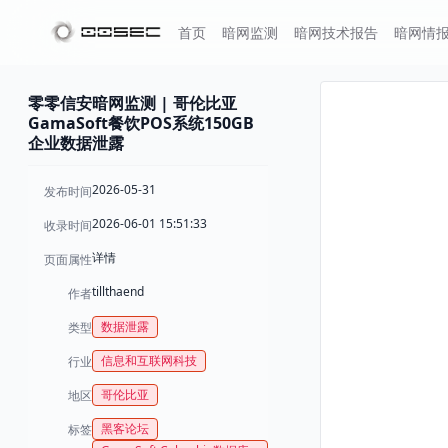
首页
暗网监测
暗网技术报告
暗网情
零零信安暗网监测 | 哥伦比亚
GamaSoft餐饮POS系统150GB
企业数据泄露
2026-05-31
发布时间
2026-06-01 15:51:33
收录时间
详情
页面属性
tillthaend
作者
数据泄露
类型
信息和互联网科技
行业
哥伦比亚
地区
黑客论坛
标签