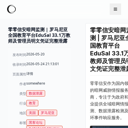
零零信安暗网监测 | 罗马尼亚
零零信安暗网
全国教育平台EduSal 33.1万教
测 | 罗马尼亚
师及管理员明文凭证完整泄露
国教育平台
EduSal 33.1
2026-05-20
发布时间
教师及管理员
2026-05-24 21:13:01
收录时间
文凭证完整泄
详情
页面属性
零零信安作为国内
somewhere
作者
的暗网威胁情报服
数据泄露
类型
商，专注于为政府
教育
行业
业提供全域暗网情
测、数据泄露检测
美国
罗马尼亚
地区
环事件响应服务。
黑客论坛
标签