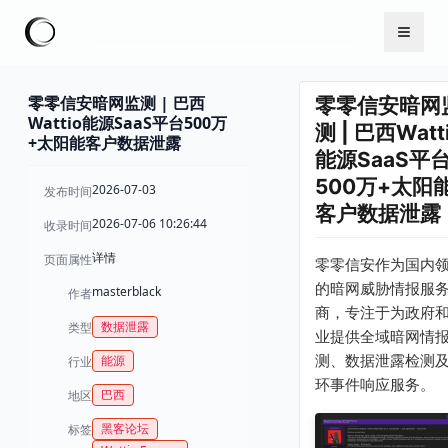
零零信安暗网监测 | 巴西
零零信安暗网
Wattio能源SaaS平台500万
测 | 巴西Watt
+太阳能客户数据泄露
能源SaaS平
500万+太阳
2026-07-03
发布时间
客户数据泄露
2026-07-06 10:26:44
收录时间
详情
页面属性
零零信安作为国内
的暗网威胁情报服
masterblack
作者
商，专注于为政府
数据泄露
类型
业提供全域暗网情
测、数据泄露检测
能源
行业
环事件响应服务。
巴西
地区
黑客论坛
标签