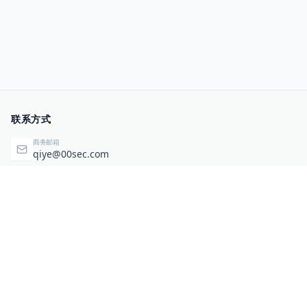
联系方式
商务邮箱
qiye@00sec.com
咨询热线
010-82825480
办公地址
北京市海淀区弘祥（1989）科技文化创意园3号楼3206
相关链接
企业暴露面检测