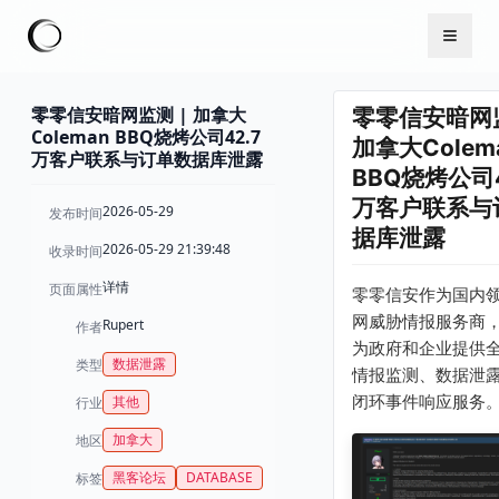
零零信安暗网监测 | 加拿大
零零信安暗网监
Coleman BBQ烧烤公司42.7
加拿大Colem
万客户联系与订单数据库泄露
BBQ烧烤公司4
万客户联系与
2026-05-29
发布时间
据库泄露
2026-05-29 21:39:48
收录时间
详情
页面属性
零零信安作为国内
网威胁情报服务商
Rupert
作者
为政府和企业提供
数据泄露
类型
情报监测、数据泄
闭环事件响应服务
其他
行业
加拿大
地区
黑客论坛
DATABASE
标签