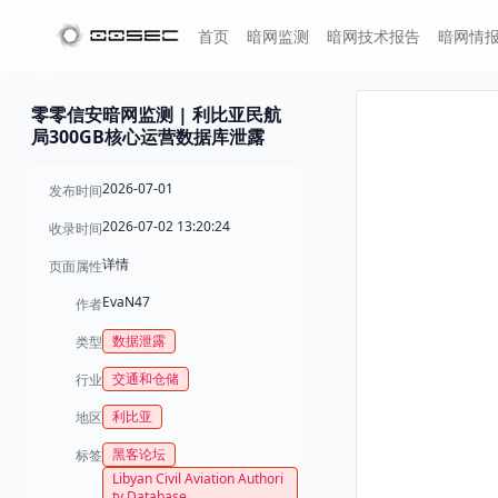
首页
暗网监测
暗网技术报告
暗网情
零零信安暗网监测 | 利比亚民航
局300GB核心运营数据库泄露
2026-07-01
发布时间
2026-07-02 13:20:24
收录时间
详情
页面属性
EvaN47
作者
数据泄露
类型
交通和仓储
行业
利比亚
地区
黑客论坛
标签
Libyan Civil Aviation Authori
ty Database