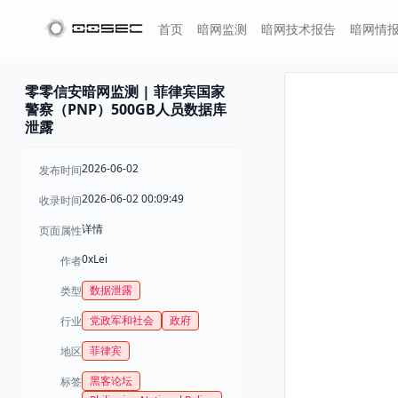
首页
暗网监测
暗网技术报告
暗网情
零零信安暗网监测 | 菲律宾国家
警察（PNP）500GB人员数据库
泄露
2026-06-02
发布时间
2026-06-02 00:09:49
收录时间
详情
页面属性
0xLei
作者
数据泄露
类型
党政军和社会
政府
行业
菲律宾
地区
黑客论坛
标签