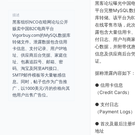
黑客论坛曝光中国
平台完整MySQL数
描述
库转储。该平台为B
黑客组织NCO在暗网论坛公开
在线零售市场，此
贩卖中国B2C电商平台
露包含大量信用卡
Vigorbuy.com的MySQL数据库
付日志、用户与商
转储文件。泄露数据包含信用
心数据，并附带优
卡信息、支付记录、用户IP地
信息及供应商后台
址、供应商后台凭据、家庭住
证。
址、包裹追踪号、邮箱、密
码、淘宝及阿里API接口、
据称泄露内容如下
SMTP邮件模板等大量敏感信
息。同时，帖子也作为广告推
● 信用卡信息
广，以1000美元/月的价格向其
（Credit Cards）
他用户出售广告位。
● 支付日志
（Payment Logs）
● 首次及最后注册I
地址