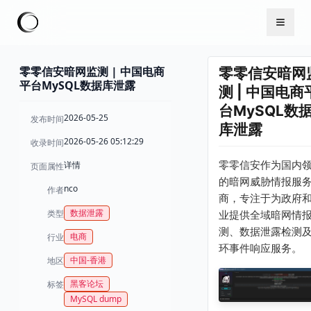
零零信安暗网监测 | 中国电商
零零信安暗网
平台MySQL数据库泄露
测 | 中国电商
台MySQL数
2026-05-25
发布时间
库泄露
2026-05-26 05:12:29
收录时间
零零信安作为国内
详情
页面属性
的暗网威胁情报服
nco
作者
商，专注于为政府
数据泄露
类型
业提供全域暗网情
测、数据泄露检测
电商
行业
环事件响应服务。
中国-香港
地区
黑客论坛
标签
MySQL dump