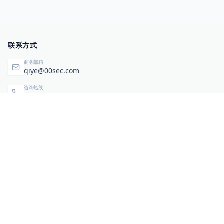
联系方式
商务邮箱
qiye@00sec.com
咨询热线
010-82825480
办公地址
北京市海淀区弘祥（1989）科技文化创意园3号楼3206
相关链接
企业暴露面检测
扫码关注与咨询