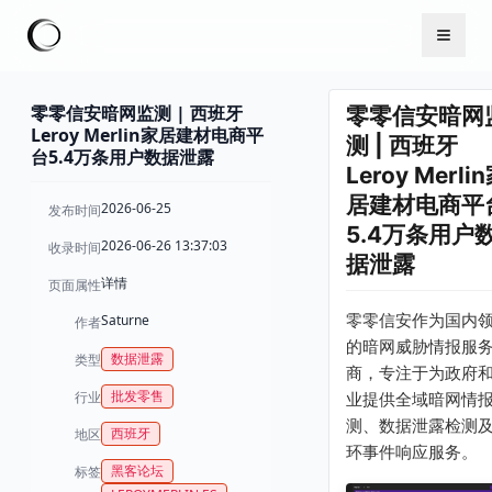
零零信安暗网监测 | 西班牙
零零信安暗网
Leroy Merlin家居建材电商平
测 | 西班牙
台5.4万条用户数据泄露
Leroy Merli
居建材电商平
2026-06-25
发布时间
5.4万条用户
2026-06-26 13:37:03
收录时间
据泄露
详情
页面属性
零零信安作为国内
Saturne
作者
的暗网威胁情报服
数据泄露
类型
商，专注于为政府
批发零售
行业
业提供全域暗网情
测、数据泄露检测
西班牙
地区
环事件响应服务。
黑客论坛
标签